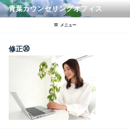
コ
青葉カウンセリングオフィス
ン
テ
ン
メニュー
ツ
へ
ス
修正㉚
キ
ッ
プ