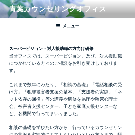
コ
青葉カウンセリングオフィス
ン
テ
ン
メニュー
ツ
へ
ス
スーパービジョン・対人援助職の方向け研修
キ
当オフィスでは、スーパービジョン、及び、対人援助職
ッ
につかれている方々のご相談をお引き受けしておりま
プ
す。
これまで数年にわたり、「相談の基礎」「電話相談の受
け方」「犯罪被害者支援の基本」「支援者の実際」「ネ
ット依存の回復」等の講義や研修を県庁や臨床心理士
会、被害者支援センター、子ども家庭支援センターな
ど、各機関で行ってまいりました。
相談の基礎を学びたい方から、行っているカウンセリン
グの状況を客観的にみてもらいたいという方々まで、幅