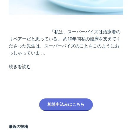
「私は、スーパーバイズは治療者の
リペアーだと思っている」 約10年間私の臨床を支えてく
ださった先生は、スーパーバイズのことをこのようにお
っしゃっていま …
“私
続きを読む
が
受
け
た
ス
相談申込みはこちら
ー
パ
ー
最近の投稿
ビ