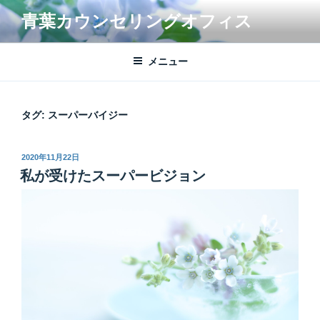
コ
青葉カウンセリングオフィス
ン
テ
ン
メニュー
ツ
へ
ス
タグ:
スーパーバイジー
キ
ッ
投
2020年11月22日
プ
稿
私が受けたスーパービジョン
日: