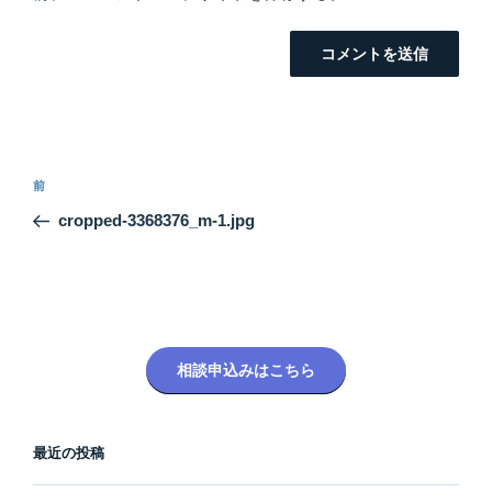
投
前
前
稿
の
cropped-3368376_m-1.jpg
ナ
投
ビ
稿
ゲ
ー
シ
相談申込みはこちら
ョ
ン
最近の投稿