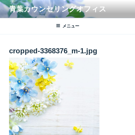
コ
青葉カウンセリングオフィス
ン
テ
ン
メニュー
ツ
へ
ス
cropped-3368376_m-1.jpg
キ
ッ
プ