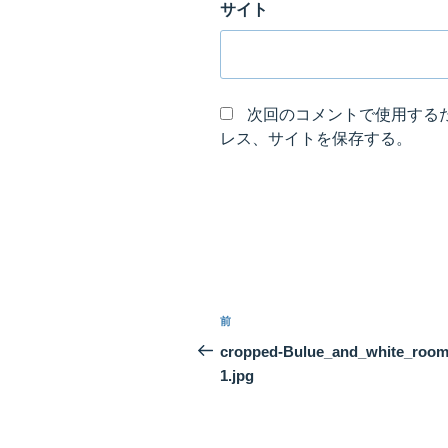
サイト
次回のコメントで使用する
レス、サイトを保存する。
投
前
前
稿
の
cropped-Bulue_and_white_room
投
1.jpg
ナ
稿
ビ