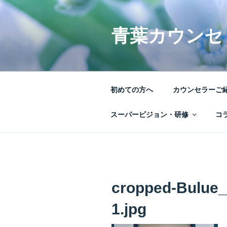
コ
ン
テ
青葉カウンセ
ン
ツ
へ
ス
初めての方へ
カウンセラーご
キ
ッ
スーパービジョン・研修
コ
プ
cropped-Bulue
1.jpg